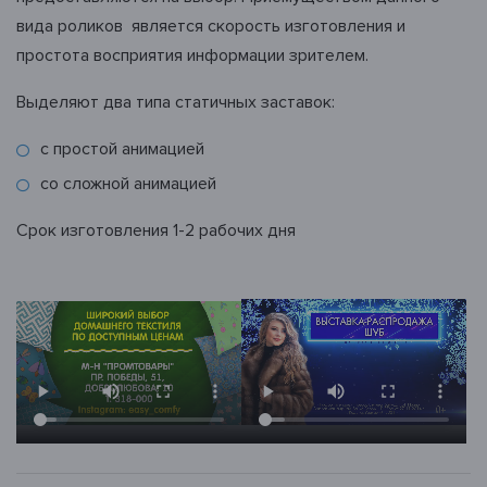
Анапа
вида роликов является скорость изготовления и
Апатиты
простота восприятия информации зрителем.
Арзамас
Армавир
Выделяют два типа статичных заставок:
Артем
Архангельск
Асбест
с простой анимацией
со сложной анимацией
Астрахань
Ачинск
Срок изготовления 1-2 рабочих дня
Б
Балаково
Барнаул
Белгород
Белово
Белорецк
Бердск
Березники
Березовский
Бийск