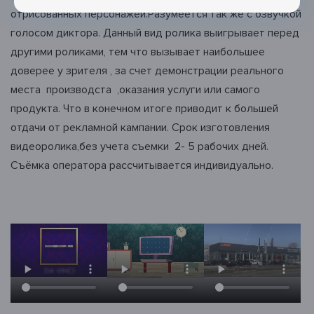
Ейск
отрисованных персонажей.Разумеется так же с озвучкой
Екатеринбург
голосом диктора. Данный вид ролика выигрывает перед
Елец
Ессентуки
другими роликами, тем что вызывает наибольшее
Ж
доверее у зрителя , за счет демонстрации реального
Железногорск
места производста ,оказания услуги или самого
З
продукта. Что в конечном итоге приводит к большей
Златоуст
отдачи от рекламной кампании. Срок изготовления
И
видеоролика,без учета съемки 2- 5 рабочих дней.
Иваново
Съёмка оператора рассчитывается индивидуально.
Ижевск
Инза
Ирбит
Иркутск
Ишим
Й
Йошкар-Ола
К